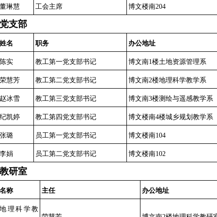
董琳慧
工会主席
博文楼南204
党支部
姓名
职务
办公地址
陈实
教工第一党支部书记
博文南1楼土地资源管理系
荣慧芳
教工第二党支部书记
博文南2楼地理科学教学系
赵冰雪
教工第三党支部书记
博文南3楼测绘与遥感教学系
纪凯婷
教工第四党支部书记
博文楼南4楼城乡规划教学系
张璐
员工第一党支部书记
博文楼南104
李娟
员工第二党支部书记
博文楼南102
教研室
名称
主任
办公地址
地理科学教
荣慧芳
博文南2楼地理科学教研