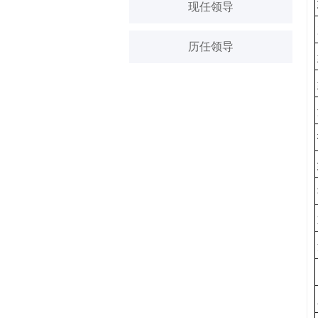
现任领导
历任领导