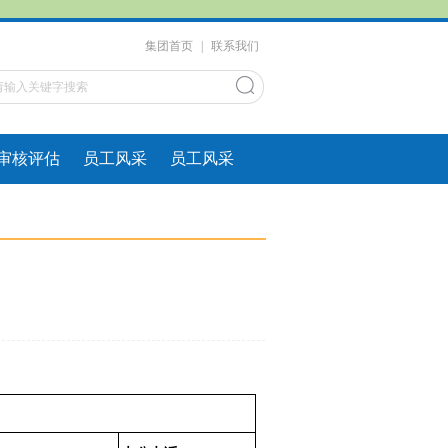
集团首页
|
联系我们
审核评估
员工风采
员工风采