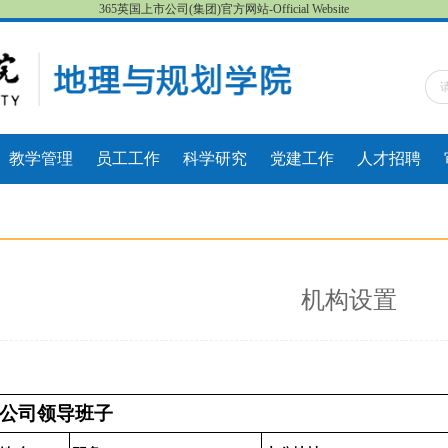
365英国上市公司(集团)官方网站-Official Website
教学管理
员工工作
科学研究
党建工作
人才招聘
机构设置
公司领导班子