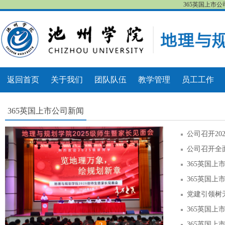
365英国上市公司(集
返回首页
关于我们
团队队伍
教学管理
员工工作
365英国上市公司新闻
公司召开20
公司召开全